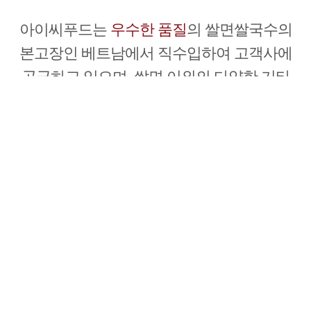
아이씨푸드는
우수한 품질
의 쌀면쌀국수의
본고장인 베트남에서 직수입하여 고객사에
공급하고 있으며,
쌀면 이외의 다양한 기타
면류를 수입 진행하고 있습니다.
면류
제품명
식품유형
규격
원산지
포
건면
25g
베트남
10.8kg(
라이스 누들
건면
30g
베트남
11.5kg(
건면
50g
베트남
14kg(2