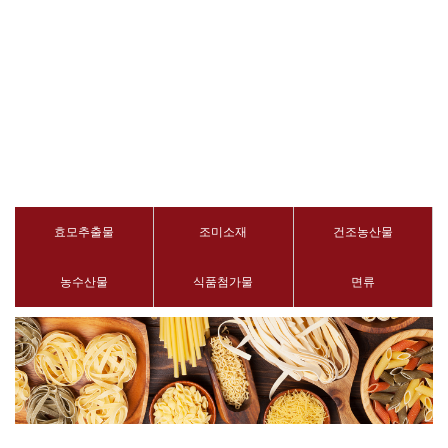
B2B
효모추출물
조미소재
건조농산물
농수산물
식품첨가물
면류