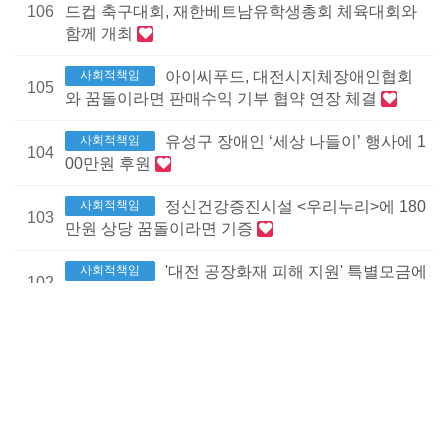
106
드컵 축구대회, 재한베트남유학생총회 체육대회와
함께 개최
사회적책임
아이씨푸드, 대전시지체장애인협회
105
와 꿈돌이라면 판매수익 기부 협약 연장 체결
사회적책임
유성구 장애인 ‘세상 나들이’ 행사에 1
104
00만원 후원
사회적책임
정신건강증진시설 <우리누리>에 180
103
만원 상당 꿈돌이라면 기증
사회적책임
'대전 공장화재 피해 지원' 특별모금에
102
동참 – 300만원 기부
사회적책임
재한베트남유학생총회와 후원협약
101
체결 – 올해부터 매년 5천만원씩 5년간 후원 약정
사회적책임
대전시지체장애인협회 유성구지회
100
장애인의 날 행사에 100만원 후원