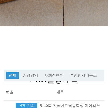
전체
환경경영
사회적책임
투명한지배구조
ESG활동내역
번호
제목
사회적책임
제15회 전국베트남유학생 아이씨푸