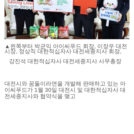
▲
왼쪽부터 박균익 아이씨푸드 회장
,
이장우 대전
시장
,
정상직 대한적십자사 대전세종지사 회장
,
강진석 대한적십자사 대전세종지사 사무총장
대전시와 꿈돌이라면을 개발해 판매하고 있는 아
이씨푸드가
1
월
30
일 대전시 및 대한적십자사 대
전세종지사와 협약식을 맺고
꿈돌이라면 판매 수익 전액을 라면 완제품으로 대
한적십자사 대전세종지사에 기부하기로 약정했습
니다
.