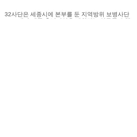
32
사단은 세종시에 본부를 둔 지역방위 보병사단
으로 대전
·
세종
·
충남지역을 방위하는 임무를 수행
하면서
산불 진화와 수해 복구에도 참여하는 등 시민들의
안녕과 일상회복에 크게 기여하고 있습니다
.
이번 기부는
32
사단 장병들의 그런 노고에 감사하
는 마음에서 진행됐습니다
.
아이씨푸드는 앞으로도 대한민국의 안녕을 위해
헌신하는 분들에 대한 고마움을 잊지 않겠습니다
.
목록