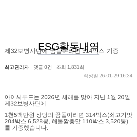
ESG활동내역
제32보병사단에 꿈돌이라면 314박스 기증
최고관리자
댓글 0건
조회 1,831회
작성일 26-01-29 16:34
아이씨푸드는
2026
년 새해를 맞아 지난
1
월
20
일
제
32
보병사단에
1
천
5
백만원 상당의 꿈돌이라면
314
박스
(
쇠고기맛
204
박스
6,528
봉
,
해물짬뽕맛
110
박스
3,520
봉
)
를 기증했습니다
.