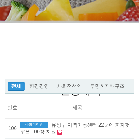
전체
환경경영
사회적책임
투명한지배구조
ESG활동내역
번호
제목
사회적책임
유성구 지역아동센터 22곳에 피자헛
106
쿠폰 100장 지원