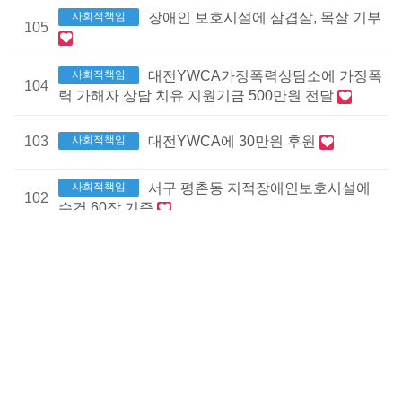
사회적책임
장애인 보호시설에 삼겹살, 목살 기부
105
사회적책임
대전YWCA가정폭력상담소에 가정폭
104
력 가해자 상담 치유 지원기금 500만원 전달
103
사회적책임
대전YWCA에 30만원 후원
사회적책임
서구 평촌동 지적장애인보호시설에
102
수건 60장 기증
사회적책임
유성구 저소득층 가정에 송편 150상
101
자 전달
사회적책임
유성구 저소득층 가정에 삼계탕 324
100
인분 전달
사회적책임
한국외식업중앙회 대전시지회와 상
99
호 업무협약 맺어 - 매년 2천만 원씩 향후 5년간 장학