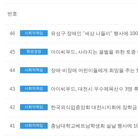
번호
46
사회적책임
유성구 장애인 "세상 나들이" 행사에 10
45
환경경영
아이씨푸드, 사라지는 꿀벌을 위한 토종
44
사회적책임
장애·비장애 어린이들에게 희망을 주는 
43
사회적책임
아이씨푸드, 대전시 우수체육선수 3명 
42
사회적책임
한국외식업중앙회 대전시지회에 장학금 총
41
사회적책임
충남대학교베트남학생회 설날 행사에 1