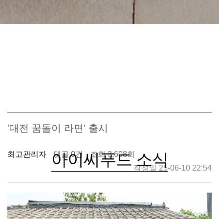
'대전 꿈돌이 라면' 출시
최고관리자
아이씨푸드 소식
댓글 0건
조회 3,608회
작성일 25-06-10 22:54